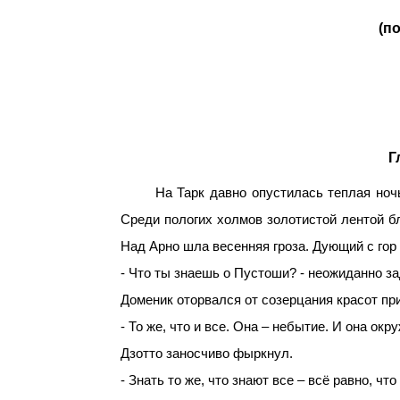
(п
Г
На Тарк давно опустилась теплая ночь. Н
Среди пологих холмов золотистой лентой бл
Над Арно шла весенняя гроза. Дующий с гор 
- Что ты знаешь о Пустоши? - неожиданно за
Доменик оторвался от созерцания красот пр
- То же, что и все. Она – небытие. И она ок
Дзотто заносчиво фыркнул.
- Знать то же, что знают все – всё равно, чт