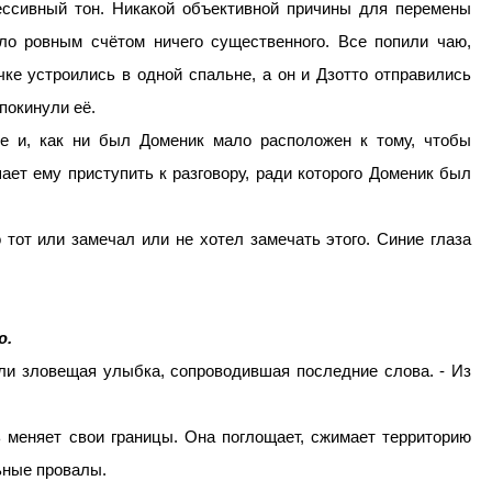
рессивный тон. Никакой объективной причины для перемены
шло ровным счётом ничего существенного. Все попили чаю,
ке устроились в одной спальне, а он и Дзотто отправились
покинули её.
е и, как ни был Доменик мало расположен к тому, чтобы
ает ему приступить к разговору, ради которого Доменик был
 тот или замечал или не хотел замечать этого. Синие глаза
ю.
или зловещая улыбка, сопроводившая последние слова. - Из
ь меняет свои границы. Она поглощает, сжимает территорию
ьные провалы.