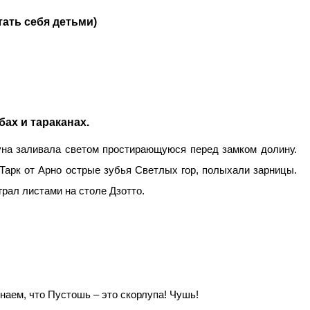
тать себя детьми)
бах и тараканах.
уна заливала светом простирающуюся перед замком долину.
 Тарк от Арно острые зубья Светлых гор, полыхали зарницы.
грал листами на столе Дзотто.
 знаем, что Пустошь – это скорлупа! Чушь!