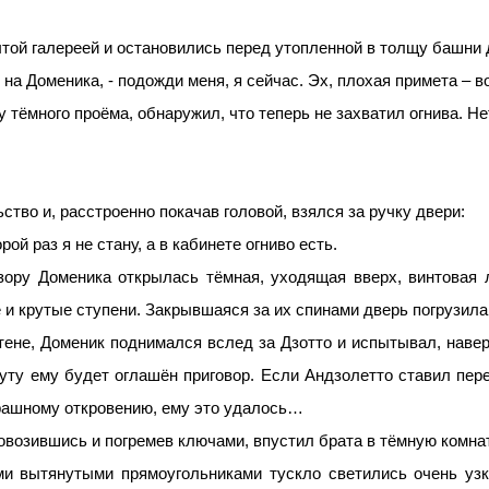
той галереей и остановились перед утопленной в толщу башни 
ся на Доменика, - подожди меня, я сейчас. Эх, плохая примета –
у тёмного проёма, обнаружил, что теперь не захватил огнива. Н
ство и, расстроенно покачав головой, взялся за ручку двери:
ой раз я не стану, а в кабинете огниво есть.
взору Доменика открылась тёмная, уходящая вверх, винтовая 
 и крутые ступени. Закрывшаяся за их спинами дверь погрузил
ене, Доменик поднимался вслед за Дзотто и испытывал, навер
инуту ему будет оглашён приговор. Если Андзолетто ставил пе
рашному откровению, ему это удалось…
овозившись и погремев ключами, впустил брата в тёмную комнат
и вытянутыми прямоугольниками тускло светились очень узк