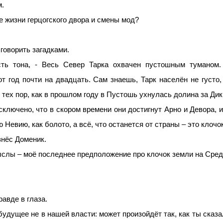
м.
е жизни герцогского двора и смены мод?
 говорить загадками.
сть тона, - Весь Север Тарка охвачен пустошным туманом
т год почти на двадцать. Сам знаешь, Тарк населён не густо, 
тех пор, как в прошлом году в Пустошь ухнулась долина за Дик
ключено, что в скором времени они достигнут Арно и Девора, и
 Невию, как болото, а всё, что останется от страны – это клочо
знёс Доменик.
ыслы – моё последнее предположение про клочок земли на Сре
равде в глаза.
 будущее не в нашей власти: может произойдёт так, как ты сказа