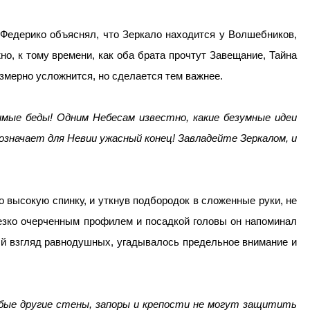
 Федерико объяснял, что Зеркало находится у Волшебников,
но, к тому времени, как оба брата прочтут Завещание, Тайна
езмерно усложнится, но сделается тем важнее.
имые беды! Одним Небесам известно, какие безумные идеи
означает для Невии ужасный конец! Завладейте Зеркалом, и
 о высокую спинку, и уткнув подбородок в сложенные руки, не
резко очерченным профилем и посадкой головы он напоминал
ый взгляд равнодушных, угадывалось предельное внимание и
юбые другие стены, запоры и крепости не могут защитить