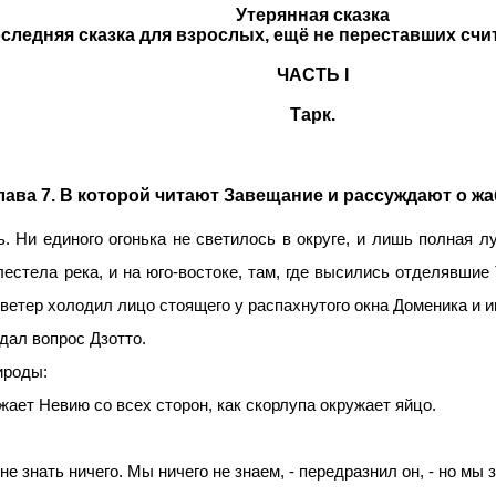
Утерянная сказка
оследняя сказка для взрослых, ещё не переставших счи
ЧАСТЬ I
Тарк.
лава 7. В которой читают Завещание и рассуждают о жа
и единого огонька не светилось в округе, и лишь полная л
естела река, и на юго-востоке, там, где высились отделявшие
ветер холодил лицо стоящего у распахнутого окна Доменика и и
дал вопрос Дзотто.
ироды:
ружает Невию со всех сторон, как скорлупа окружает яйцо.
о не знать ничего. Мы ничего не знаем, - передразнил он, - но мы