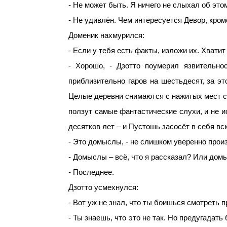
- Не может быть. Я ничего не слыхал об это
- Не удивлён. Чем интересуется Девор, кром
Доменик нахмурился:
- Если у тебя есть факты, изложи их. Хватит
- Хорошо, - Дзотто поумерил язвительно
приблизительно гаров на шестьдесят, за это
Целые деревни снимаются с нажитых мест с 
ползут самые фантастические слухи, и не ис
десятков лет – и Пустошь засосёт в себя всю
- Это домыслы, - не слишком уверенно прои
- Домыслы – всё, что я рассказал? Или дом
- Последнее.
Дзотто усмехнулся:
- Вот уж не знал, что ты боишься смотреть п
- Ты знаешь, что это не так. Но предугадать