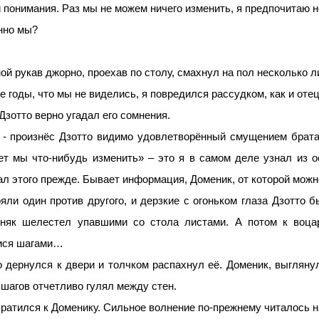
 понимания. Раз мы не можем ничего изменить, я предпочитаю не 
нно мы?
ой рукав джорно, проехав по столу, смахнул на пол несколько ли
е годы, что мы не виделись, я повредился рассудком, как и отец
Дзотто верно угадал его сомнения.
ь, - произнёс Дзотто видимо удовлетворённый смущением брат
ет мы что-нибудь изменить» – это я в самом деле узнал из о
лал этого прежде. Бывает информация, Доменик, от которой можн
яли один против другого, и дерзкие с огоньком глаза Дзотто
зняк шелестел упавшими со стола листами. А потом к воца
мися шагами…
ко дернулся к двери и толчком распахнул её. Доменик, выгляну
шагов отчетливо гулял между стен.
братился к Доменику. Сильное волнение по-прежнему читалось н