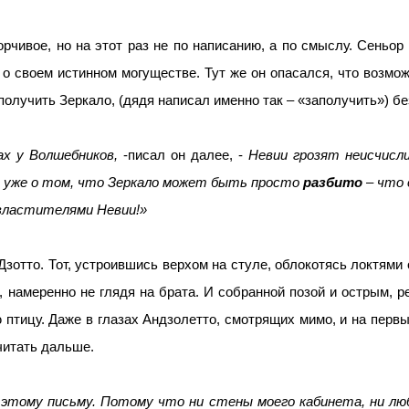
рчивое, но на этот раз не по написанию, а по смыслу. Сеньор
 о своем истинном могуществе. Тут же он опасался, что возмож
аполучить Зеркало, (дядя написал именно так – «заполучить») б
ах у Волшебников,
-писал он далее, -
Невии грозят неисчисл
ря уже о том, что Зеркало может быть просто
разбито
– что 
властителями Невии!»
Дзотто. Тот, устроившись верхом на стуле, облокотясь локтями
, намеренно не глядя на брата. И собранной позой и острым, 
птицу. Даже в глазах Андзолетто, смотрящих мимо, и на перв
читать дальше.
й этому письму. Потому что ни стены моего кабинета, ни л