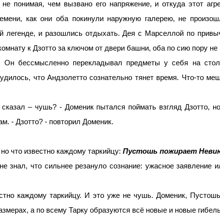
 не понимая, чем вызвано его напряжение, и откуда этот аг
ремени, как они оба покинули наружную галерею, не произо
 легенде, и разошлись отдыхать. Дея с Марселлой по привыч
комнату к Дзотто за ключом от двери башни, оба по сию пору не 
ал. Он бессмысленно перекладывал предметы у себя на стол
чудилось, что Андзолетто сознательно тянет время. Что-то меш
 сказал – чушь? - Доменик пытался поймать взгляд Дзотто, но
. - Дзотто? - повторил Доменик.
т, но что известно каждому таркийцу:
Пустошь пожирает Неви
 не знал, что сильнее резануло сознание: ужасное заявление 
естно каждому таркийцу. И это уже не чушь. Доменик, Пустош
змерах, а по всему Тарку образуются всё новые и новые гибел