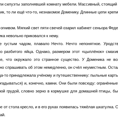
ли силуэты заполнявшей комнату мебели. Массивный, стоящий
к, то ли ещё что-то, незнакомое Доменику. Длинные цепи крепи
 огнивом. Мягкий свет пяти свечей озарил кабинет сеньора Фед
ка невольно приковался к нему.
е густым чадом, плавало Нечто. Нечто непонятное. Уродс
о разбитого яйца. Однако, размером этот «цыплёнок» смахи
 же, что окружало это странное существо. У Доменика не в
 но спрашивать об этом немедленно, он счёл неуместным. Оста
гда-то принадлежала учёному и путешественнику: пыльные карты
гадываться) и, конечно, камни. Они были повсюду: огранённы
ной грудой, словно зерно в кормушке для домашней птицы, б
ое от стола кресло, и в его руках появилась тяжёлая шкатулка. 
ай.