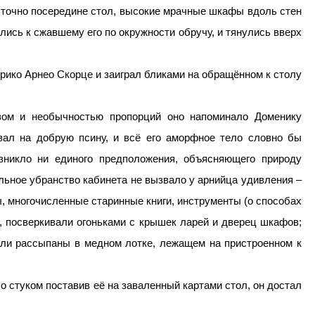
 точно посередине стол, высокие мрачные шкафы вдоль стен
лись к сжавшему его по окружности обручу, и тянулись вверх
ерико Арнео Скорце и заиграл бликами на обращённом к столу
твом и необычностью пропорций оно напоминало Доменику
вал на добрую псину, и всё его аморфное тело словно бы
озникло ни единого предположения, объясняющего природу
льное убранство кабинета не вызвало у арнийца удивления –
, многочисленные старинные книги, инструменты (о способах
е, посверкивали огоньками с крышек ларей и дверец шкафов;
ыли рассыпаны в медном лотке, лежащем на пристроенном к
Со стуком поставив её на заваленный картами стол, он достал