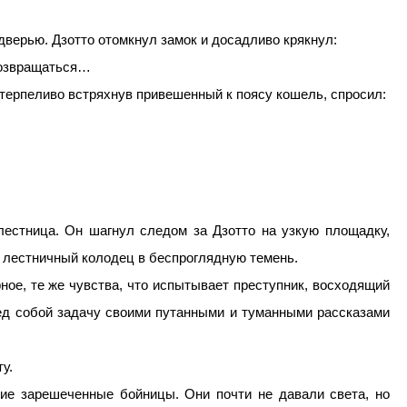
дверью. Дзотто отомкнул замок и досадливо крякнул:
 возвращаться…
етерпеливо встряхнув привешенный к поясу кошель, спросил:
лестница. Он шагнул следом за Дзотто на узкую площадку,
а лестничный колодец в беспроглядную темень.
ное, те же чувства, что испытывает преступник, восходящий
ред собой задачу своими путанными и туманными рассказами
у.
ие зарешеченные бойницы. Они почти не давали света, но