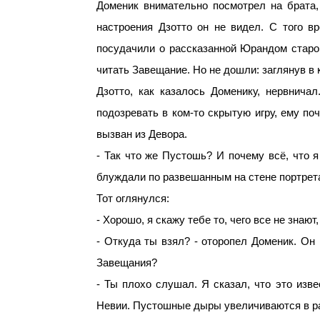
Доменик внимательно посмотрел на брата,
настроения Дзотто он не видел. С того в
посудачили о рассказанной Юрандом старой
читать Завещание. Но не дошли: заглянув в 
Дзотто, как казалось Доменику, нервнич
подозревать в ком-то скрытую игру, ему по
вызван из Девора.
- Так что же Пустошь? И почему всё, что я
блуждали по развешанным на стене портретам
Тот оглянулся:
- Хорошо, я скажу тебе то, чего все не знаю
- Откуда ты взял? - оторопел Доменик. Он
Завещания?
- Ты плохо слушал. Я сказал, что это изв
Невии. Пустошные дыры увеличиваются в ра