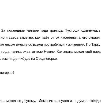
. За последние четыре года граница Пустоши сдвинулась
но и здесь заметно, как идёт отток населения с его окраин.
им лесом вместе со всеми постройками и жителями. По Тарку
 тогда паника охватит всю Невию. Как знать, может ещё пара
к земли где-нибудь на Среднегорье.
днегорье?
л, а может по-другому, - Доменик запнулся и, подумав, твёрдо