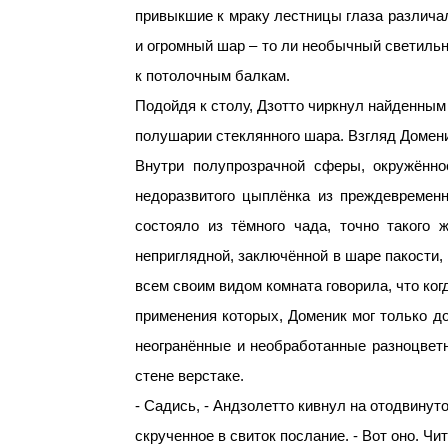
привыкшие к мраку лестницы глаза различа
и огромный шар – то ли необычный светильни
к потолочным балкам.
Подойдя к столу, Дзотто чиркнул найденным
полушарии стеклянного шара. Взгляд Домени
Внутри полупрозрачной сферы, окружённо
недоразвитого цыплёнка из преждевременн
состояло из тёмного чада, точно такого
неприглядной, заключённой в шаре пакости,
всем своим видом комната говорила, что ко
применения которых, Доменик мог только до
неогранённые и необработанные разноцвет
стене верстаке.
- Садись, - Андзолетто кивнул на отодвинут
скрученное в свиток послание. - Вот оно. Чит