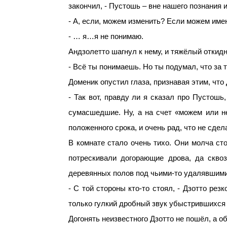
закончил, - Пустошь – вне нашего познания и
- А, если, можем изменить? Если можем име
- … я…я не понимаю.
Андзолетто шагнул к нему, и тяжёлый откидн
- Всё ты понимаешь. Но ты подумал, что за т
Доменик опустил глаза, признавая этим, что 
- Так вот, правду ли я сказал про Пустош
сумасшедшие. Ну, а на счет «можем или н
положенного срока, и очень рад, что не сде
В комнате стало очень тихо. Они молча сто
потрескивали догорающие дрова, да скво
деревянных полов под чьими-то удалявши
- С той стороны кто-то стоял, - Дзотто рез
только гулкий дробный звук убыстрившихся 
Догонять неизвестного Дзотто не пошёл, а о