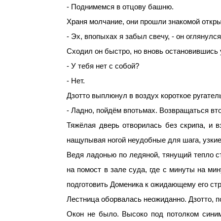
- Поднимемся в отцову башню.
Храня молчание, они прошли знакомой откры
- Эх, впопыхах я забыл свечу, - он оглянул
Сходил он быстро, но вновь остановившись 
- У тебя нет с собой?
- Нет.
Дзотто выплюнул в воздух короткое ругатель
- Ладно, пойдём впотьмах. Возвращаться втор
Тяжёлая дверь отворилась без скрипа, и 
нащупывая ногой неудобные для шага, узкие
Ведя ладонью по ледяной, тянущий тепло ст
на помост в зале суда, где с минуты на м
подготовить Доменика к ожидающему его ст
Лестница оборвалась неожиданно. Дзотто, п
Окон не было. Высоко под потолком синим