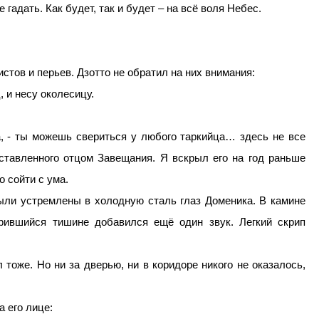
гадать. Как будет, так и будет – на всё воля Небес.
стов и перьев. Дзотто не обратил на них внимания:
, и несу околесицу.
а, - ты можешь свериться у любого таркийца… здесь не все
ставленного отцом Завещания. Я вскрыл его на год раньше
о сойти с ума.
 были устремлены в холодную сталь глаз Доменика. В камине
рившийся тишине добавился ещё один звук. Легкий скрип
л тоже. Но ни за дверью, ни в коридоре никого не оказалось,
а его лице: