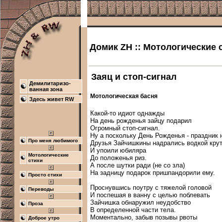
Домик ZH :: Мотологические 
Заяц и стоп-сигнал
Демилитаризо-
ванная зона
Мотологическая басня
Здесь живет RW
Какой-то идиот однажды

На день рожденья зайцу подарил

Огромный стоп-сигнал.

Ну а поскольку День Рожденья - праздник не
Про меня любимого
Друзья Зайчишкины надрались водкой круто
И упоили юбиляра

Мотологические
До положенья риз.

стихи
А после шутки ради (не со зла)

На задницу подарок пришпандорили ему.

Просто стихи
Проснувшись поутру с тяжелой головой

Переводы
И поспешая в ванну с целью поблевать

Зайчишка обнаружил неудобство

Проза
В определенной части тела.

Моментально, забыв позывы рвоты

Доброе утро