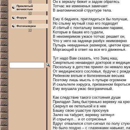
Он к зеркалу бежит и задом обратясь

Тотчас же измененья замечает

Проклятый
вечностью
В анатомической структуре тела.

Форум
Ему б бедняге, приглядеться бы получше,

Но спьяну мутный глаз его подводит

Фотогалереи
И сбитый с понталыку винными парами,

Которые в башке его гудели,

В неизмеримом ужасе тотчас решает он,

Что у него на заднице разбух неимоверно

Пупырь невиданных размеров, цветом крас
Моргающий в ответ на все его движенья.

Тут надо Вам сказать, что Заяц наш,

Смертельно ненавидел докторов и медицину
Поскольку в детстве принял он немало мук
От медицинского сословья, будучи с рожде
Ребенком вялым и болезненным весьма

Поэтому лишь мысль о пупыре огромном

И скальпеле хирурга, призванном бороться
Ему внушала ужас безграничный.

Как следствие такого состояния души

Приладил Заяц быстренько веревку на крюч
Свернул ее петелькой и в нее

Башку свою ушастую просунув

Залез на табурет, веревку затянул

И спрыгнул… и от сотрясенья

Вдруг отвалился стоп-сигнал по полу стукн
Но было поздно – с глазенками навыкат, ла