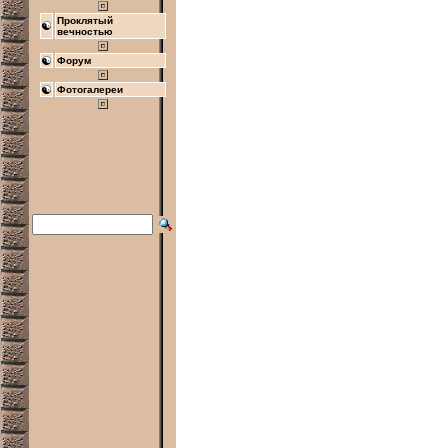
Проклятый
вечностью
Форум
Фотогалереи