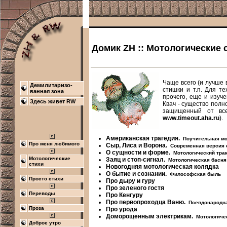
Домик ZH :: Мотологические 
Чаще всего (и лучше 
Демилитаризо-
стишки и т.п. Для те
ванная зона
прочего, еще и изуче
Здесь живет RW
Квач - существо пол
защищенный от все
www.timeout.aha.ru
).
Американская трагедия.
Поучительная мо
Про меня любимого
Сыр, Лиса и Ворона.
Современная версия 
О сущности и форме.
Мотологический трак
Мотологические
Заяц и стоп-сигнал.
Мотологическая басня
стихи
Новогодняя мотологическая колядка
О бытие и сознании.
Философская быль
Просто стихи
Про дыру и гуру
Про зеленого гостя
Переводы
Про Кенгуру
Про первопроходца Ваню.
Псевдонародн
Проза
Про урода
Доморощенным электрикам.
Мотологиче
Доброе утро