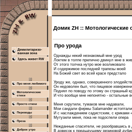
Домик ZH :: Мотологические 
Про урода
Демилитаризо-
ванная зона
Однажды некий незнакомый мне урод

Здесь живет RW
Локтем в толпе прилично двинул мне в жив
От этого толчка нутро мое возликовало

И содержимое последней трапезы моей

На Божий свет во всей красе предстало

Уроду же, однако, совершенного злодейств
Про меня любимого
Он недоволен был, что пищевое извержение
Поднял по поводу по этому он страшный кри
Мотологические
И что вообще мне непонятно - остальные вс
стихи
Меня скрутили, тумаков мне надавали,

Просто стихи
Мои сандали фирмы Salamander истоптали

И с наслаждением садистским, с криками «
Переводы
Мутузили меня, пока не подоспели опера

Проза
Нежданные спасители, не разобравшись в 
Доброе утро
В довесок к предыдущему резиновой дубин