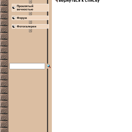
Проклятый
вечностью
Форум
Фотогалереи