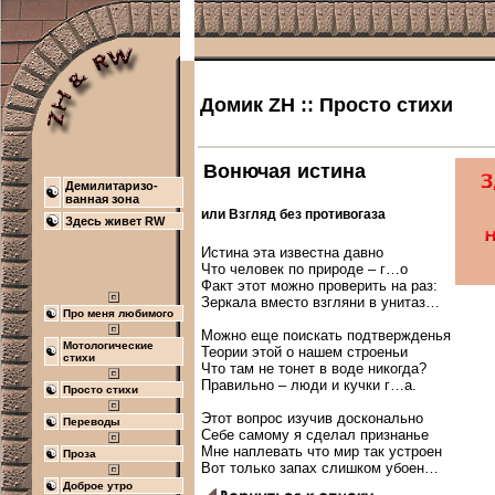
Домик ZH :: Просто стихи
Вонючая истина
Демилитаризо-
ванная зона
или Взгляд без противогаза
Здесь живет RW
Истина эта известна давно

Что человек по природе – г…о

Факт этот можно проверить на раз:

Зеркала вместо взгляни в унитаз…

Про меня любимого
Можно еще поискать подтвержденья

Мотологические
Теории этой о нашем строеньи

стихи
Что там не тонет в воде никогда?

Правильно – люди и кучки г…а.

Просто стихи
Этот вопрос изучив досконально

Переводы
Себе самому я сделал признанье

Мне наплевать что мир так устроен

Проза
Доброе утро