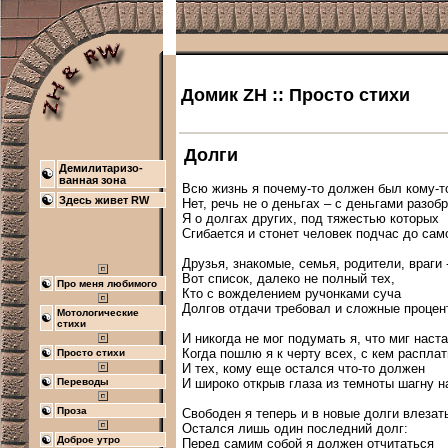
Домик ZH :: Просто стихи
Долги
Демилитаризо-
ванная зона
Всю жизнь я почему-то должен был кому-то 
Здесь живет RW
Нет, речь не о деньгах – с деньгами разобр
Я о долгах других, под тяжестью которых

Сгибается и стонет человек подчас до само
Друзья, знакомые, семья, родители, враги -
Вот список, далеко не полный тех,

Про меня любимого
Кто с вожделением ручонками суча

Долгов отдачи требовал и сложные процен
Мотологические
стихи
И никогда не мог подумать я, что миг наста
Когда пошлю я к черту всех, с кем расплат
Просто стихи
И тех, кому еще остался что-то должен

И широко открыв глаза из темноты шагну на
Переводы
Проза
Свободен я теперь и в новые долги влезат
Остался лишь один последний долг:

Доброе утро
Перед самим собой я должен отчитаться
