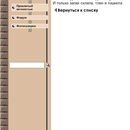
Проклятый
вечностью
Форум
Фотогалереи