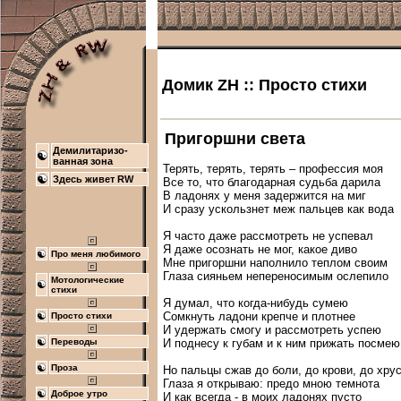
Домик ZH :: Просто стихи
Пригоршни света
Демилитаризо-
ванная зона
Терять, терять, терять – профессия моя

Здесь живет RW
Все то, что благодарная судьба дарила

В ладонях у меня задержится на миг

И сразу ускользнет меж пальцев как вода

Я часто даже рассмотреть не успевал

Я даже осознать не мог, какое диво

Про меня любимого
Мне пригоршни наполнило теплом своим

Глаза сияньем непереносимым ослепило

Мотологические
стихи
Я думал, что когда-нибудь сумею

Сомкнуть ладони крепче и плотнее

Просто стихи
И удержать смогу и рассмотреть успею

И поднесу к губам и к ним прижать посмею
Переводы
Проза
Но пальцы сжав до боли, до крови, до хрус
Глаза я открываю: предо мною темнота

Доброе утро
И как всегда - в моих ладонях пусто
